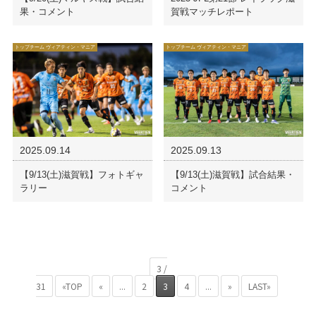
果・コメント
賀戦マッチレポート
トップチーム ヴィアティン・マニア
トップチーム ヴィアティン・マニア
2025.09.14
2025.09.13
【9/13(土)滋賀戦】フォトギャ
【9/13(土)滋賀戦】試合結果・
ラリー
コメント
3 /
31
«TOP
«
...
2
3
4
...
»
LAST»