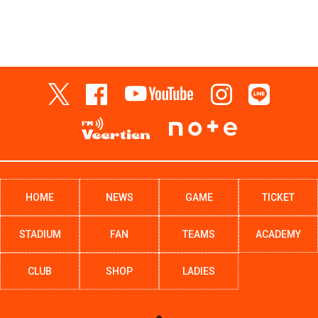
HOME
NEWS
GAME
TICKET
STADIUM
FAN
TEAMS
ACADEMY
CLUB
SHOP
LADIES