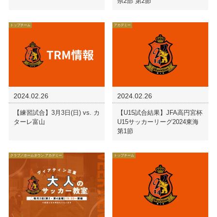
県2部 第2節
トップチーム
アカデミー
2024.02.26
2024.02.26
【練習試合】3月3日(日) vs. カ
【U15試合結果】JFA高円宮杯
ターレ富山
U15サッカーリーグ2024東海
第1節
クラブ／ホームタウン アカデミー
トップチーム