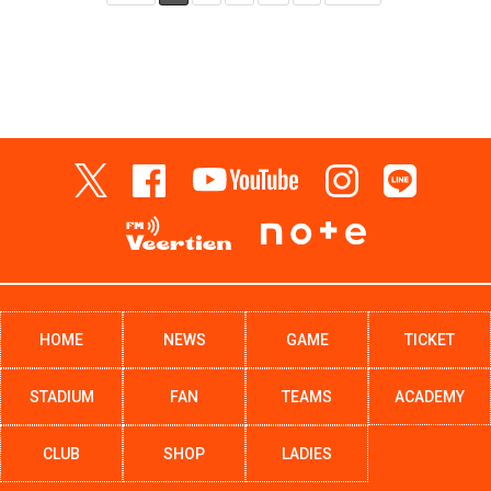
HOME
NEWS
GAME
TICKET
STADIUM
FAN
TEAMS
ACADEMY
CLUB
SHOP
LADIES