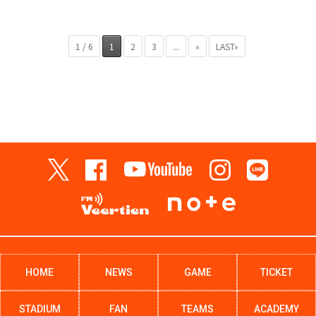
1 / 6
1
2
3
...
»
LAST»
HOME
NEWS
GAME
TICKET
STADIUM
FAN
TEAMS
ACADEMY