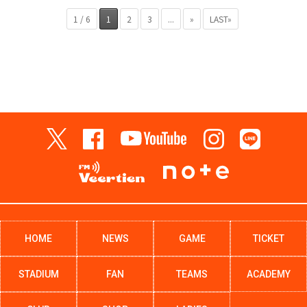
1 / 6
1
2
3
...
»
LAST»
HOME
NEWS
GAME
TICKET
STADIUM
FAN
TEAMS
ACADEMY