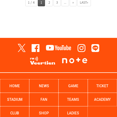
1 / 4
1
2
3
...
»
LAST»
HOME
NEWS
GAME
TICKET
STADIUM
FAN
TEAMS
ACADEMY
CLUB
SHOP
LADIES