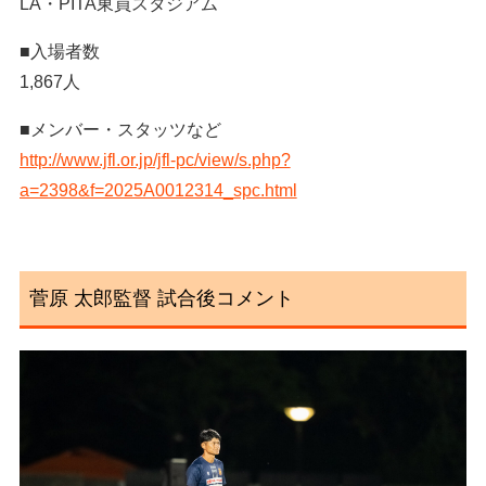
LA・PITA東員スタジアム
■入場者数
1,867人
■メンバー・スタッツなど
http://www.jfl.or.jp/jfl-pc/view/s.php?
a=2398&f=2025A0012314_spc.html
菅原 太郎監督 試合後コメント