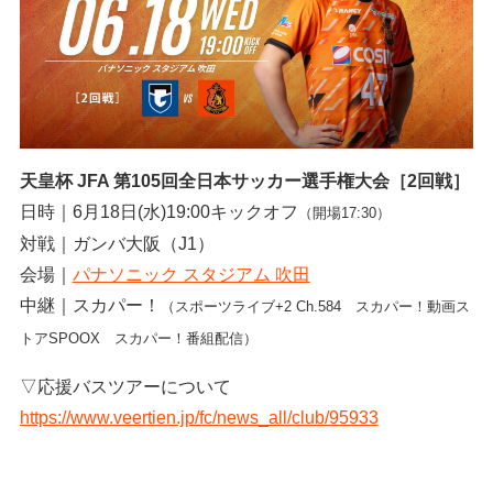
天皇杯 JFA 第105回全日本サッカー選手権大会［2回戦］
日時｜6月18日(水)19:00キックオフ
（開場17:30）
対戦｜ガンバ大阪（J1）
会場｜
パナソニック スタジアム 吹田
中継｜スカパー！
（スポーツライブ+2 Ch.584 スカパー！動画ス
トアSPOOX スカパー！番組配信）
▽応援バスツアーについて
https://www.veertien.jp/fc/news_all/club/95933