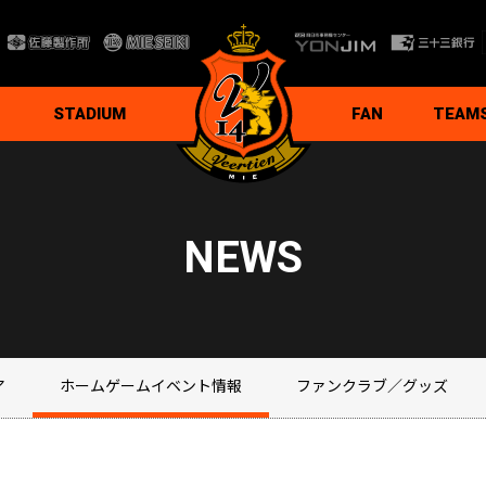
STADIUM
FAN
TEAM
ド
ナー
程
ガイドライン
ト
ファンクラブ
TOKUTEN TOKUTEN
応援番組
応援グッズ
YouTube公式ch
stand.fm公式ch
公式note
ボランティア
支援自販機
ヴィアティン三重チア
トップチ
選手＆ス
スケジュ
練習場ガ
練習見学
背番号系
NEWS
ア
ホームゲームイベント情報
ファンクラブ／グッズ