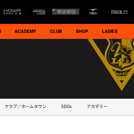
more >>
S
ACADEMY
CLUB
SHOP
LADIES
ームフィロソフィー
タッフ
ール
イド
について
譜
ご挨拶
活動指針
U18
U15
スクール
シニア
クラブ概要
代表挨拶・理念
沿革
ホームタウン活動
SDGs
オフィシャルパートナー
パートナー募集
後援会
支援持株会
総合型地域スポーツクラブ
クラブ／ホームタウン
SDGs
アカデミー