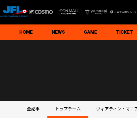
HOME
NEWS
GAME
TICKET
トップチーム
ヴィアティン・マニア
ホームゲームイベント情報
ファンクラブ／グッズ
クラブ／ホームタウン
SDGs
アカデミー
全記事
最新試合結果
試合日程・結果
順位表
スタジアムガイ
観戦ルール＆マ
試合運営管理規
写真・動画使用
初めての観戦
グルメ・イベン
チケット
シーズンパス
夢パス
全記事
トップチーム
ヴィアティン・マニ