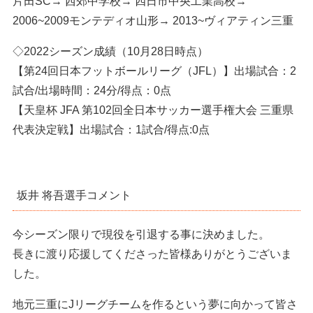
片田SC→ 西郊中学校→ 四日市中央工業高校→
2006~2009モンテディオ山形→ 2013~ヴィアティン三重
◇2022シーズン成績（10月28日時点）
【第24回日本フットボールリーグ（JFL）】出場試合：2
試合/出場時間：24分/得点：0点
【天皇杯 JFA 第102回全日本サッカー選手権大会 三重県
代表決定戦】出場試合：1試合/得点:0点
坂井 将吾選手コメント
今シーズン限りで現役を引退する事に決めました。
長きに渡り応援してくださった皆様ありがとうございま
した。
地元三重にJリーグチームを作るという夢に向かって皆さ