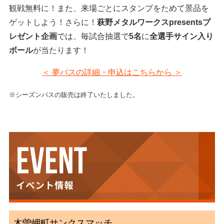
観戦無料に！また、来場ごとにスタンプをためて景品を
ゲットしよう！さらに！
萩野メタルワークスpresentsプ
レゼント企画
では、毎試合抽選で
5名
に
全選手サイン入り
ボール
が当たります！
＜ 夢パスの詳細・申込はこちらから ＞
※シーズンパスの販売は終了いたしました。
木曽岬町サンクスマッチ