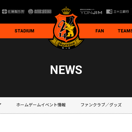
STADIUM
FAN
TEAM
ド
ナー
程
ガイドライン
ト
ファンクラブ
TOKUTEN TOKUTEN
応援番組
応援グッズ
YouTube公式ch
stand.fm公式ch
公式note
ボランティア
支援自販機
ヴィアティン三重チア
トップチ
選手＆ス
スケジュ
練習場ガ
練習見学
背番号系
NEWS
ア
ホームゲームイベント情報
ファンクラブ／グッズ