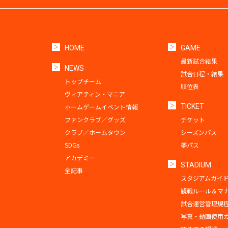
HOME
GAME
最新試合結果
NEWS
試合日程・結果
トップチーム
順位表
ヴィアティン・マニア
ホームゲームイベント情報
TICKET
ファンクラブ／グッズ
チケット
クラブ／ホームタウン
シーズンパス
SDGs
夢パス
アカデミー
STADIUM
全記事
スタジアムガイ
観戦ルール＆マ
試合運営管理規
写真・動画使用