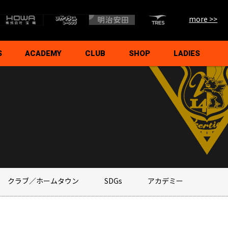
more >>
S
ACADEMY
CLUB
SHOP
LADIES
ームフィロソフィー
タッフ
ール
イド
について
譜
ご挨拶
活動指針
U18
U15
スクール
シニア
クラブ概要
代表挨拶・理念
沿革
ホームタウン活動
SDGs
オフィシャルパートナー
パートナー募集
後援会
支援持株会
総合型地域スポーツクラブ
クラブ／ホームタウン
SDGs
アカデミー