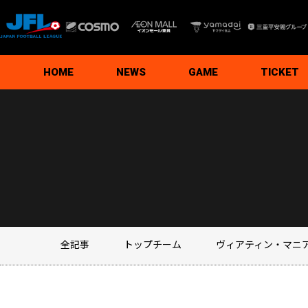
HOME
NEWS
GAME
TICKET
トップチーム
ヴィアティン・マニア
ホームゲームイベント情報
ファンクラブ／グッズ
クラブ／ホームタウン
SDGs
アカデミー
全記事
最新試合結果
試合日程・結果
順位表
スタジアムガイ
観戦ルール＆マ
試合運営管理規
写真・動画使用
初めての観戦
グルメ・イベン
チケット
シーズンパス
夢パス
全記事
トップチーム
ヴィアティン・マニ