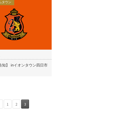
ムタウン
1
知】 inイオンタウン四日市
1
2
3