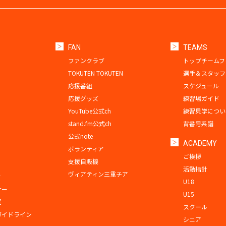
FAN
TEAMS
ファンクラブ
トップチームフ
TOKUTEN TOKUTEN
選手＆スタッフ
応援番組
スケジュール
応援グッズ
練習場ガイド
YouTube公式ch
練習見学につい
stand.fm公式ch
背番号系譜
公式note
ACADEMY
ボランティア
ご挨拶
支援自販機
活動指針
ヴィアティン三重チア
ド
U18
ナー
U15
程
スクール
ガイドライン
シニア