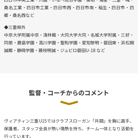
桑名工業・四日市工業・四日市西・四日市南・稲生・四日市・四
郷・桑名西など
◆三重県外
中京大学附属中京・清林館・大同大学大同・名城大学附属・三好・
同朋・鹿島学園・高川学園・聖和学園・愛知黎明・磐田東・浜松開
誠館・静岡学園・藤枝明誠・ジュビロ磐田U-18 など
監督・コーチからのコメント
ヴィアティン三重U15ではクラブスローガン「共闘」を胸に選手、
保護者、スタッフ全員が熱い情熱を持ち、チーム一体となり活動を
行っています。