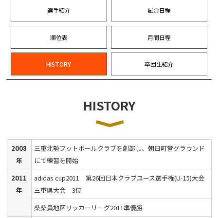
選手紹介
試合日程
順位表
月間日程
HISTORY
卒団生紹介
HISTORY
2008
三重北勢フットボールクラブを創部し、朝日町営グラウンド
年
にて練習を開始
2011
adidas cup2011 第26回日本クラブユース選手権(U-15)大会
年
三重県大会 3位
桑桑員地区サッカーリーグ2011準優勝