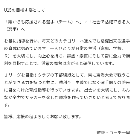
U15の目指す姿として
「誰からも応援される選手（チーム）へ」／「社会で活躍できる人
（選手）へ」
を基に指導を行い、将来どのカテゴリーへ進んでも活躍出来る選手
の育成に努めています。一人ひとりが日常の生活（家庭、学校、Ｔ
Ｒ）を大切にし、向上心を持ち、謙虚・素直にそして常に全力で勝
利を目指すことで、活躍の舞台は広がると確信しています。
Ｊリーグを目指すクラブの下部組織として、常に東海大会で戦うこ
とができる力を持つと共に、勝利至上主義ではなく選手個々の将来
に目を向けた育成指導を行っていきます。 出会いを大切にし、みん
なが全力でサッカーを楽しむ環境を作っていきたいと考えておりま
す。
皆様、応援の程よろしくお願い致します。
監督・コーチ一同