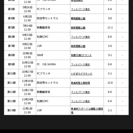
11:00
5月26日
第3節
FCブランチ
6-0
-
フットパーク美杉
13:00
6月2日
第4節
四日市セントラル
5-0
-
朝明運動公園
11:00
7月14日
第5節
鈴鹿蹴球会
11-1
-
藤原運動公園
11:00
9月15日
第6節
松阪COFC
8-0
-
フットパーク美杉
11:00
9月22日
第7節
JSR
3-0
-
藤原運動公園
13:00
10月6日
第8節
SWAT
5-1
-
鈴鹿SG第2グランド
13:00
10月13日
第9節
FC ISE-SHIMA
0-0
-
フットパーク美杉
13:00
10月27日
第10節
FCブランチ
3-1
-
いがまちグラウンド
11:00
11月10日
第11節
四日市セントラル
13-0
-
東員町陸上競技場
13:00
11月17日
第12節
鈴鹿蹴球会
8-0
-
フットパーク美杉
13:00
11月24日
第13節
松阪COFC
6-0
-
フットパーク美杉
11:00
12月1日
東員町スポーツ公園陸上競技
第14節
JSR
2-1
-
11:00
場