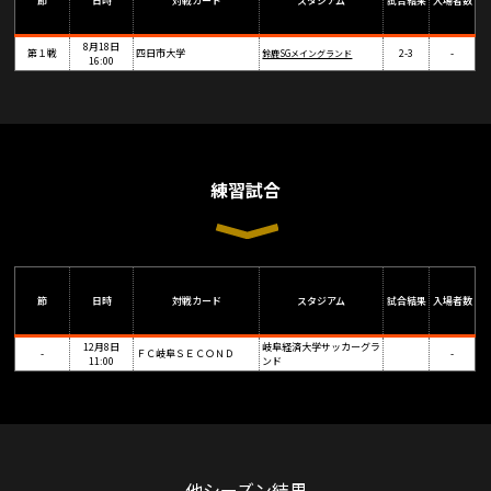
節
日時
対戦カード
スタジアム
試合結果
入場者数
8月18日
第１戦
四日市大学
2-3
-
鈴鹿SGメイングランド
16:00
練習試合
節
日時
対戦カード
スタジアム
試合結果
入場者数
12月8日
岐阜経済大学サッカーグラ
-
ＦＣ岐阜ＳＥＣＯＮＤ
-
11:00
ンド
他シーズン結果