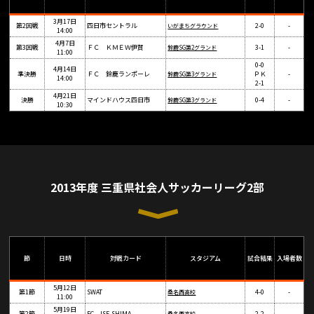
3月17日
第2回戦
四日市セントラル
2-0
-
いがまちグラウンド
14:00
4月7日
第3回戦
ＦＣ ＫＭＥＷ伊賀
3-1
-
鈴鹿SG第2グランド
11:00
0-0
4月14日
準決勝
ＦＣ 鈴鹿ランポーレ
ＰＫ
-
鈴鹿SG第3グランド
14:00
2-1
4月21日
決勝
マインドハウス四日市
0-4
-
鈴鹿SG第3グランド
10:30
2013年度 三重県社会人サッカーリーグ2部
節
日時
対戦カード
スタジアム
試合結果
入場者数
5月12日
第1節
SWAT
4-0
-
桑名西高校
11:00
5月19日
第2節
FC ISE-SHIMA
2-2
-
桑名西高校