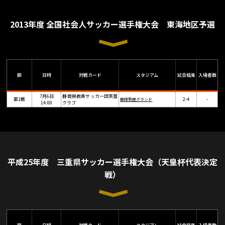
2013年度 全国社会人サッカー選手権大会 東海地区予選
節
日時
対戦カード
スタジアム
試合結果
入場者数
7月6日
静岡県教員サッカー団芙蓉
第1戦
2-4
-
藤枝市民グランド
14:00
クラブ
平成25年度 三重県サッカー選手権大会（天皇杯代表決定
戦）