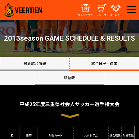
ファンクラブ
ショップ
パートナー
2013season GAME SCHEDULE & RESULTS
最新試合情報
試合日程・結果
順位表
平成25年度三重県社会人サッカー選手権大会
節
日時
対戦カード
スタジアム
試合結果
入場者数