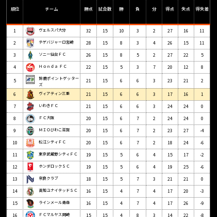
順位
チーム
勝点
試合数
勝
負
分
得点
失点
得失差
ヴェルスパ大分
1
32
15
10
3
2
27
16
11
テゲバジャーロ宮崎
2
28
15
8
3
4
26
15
11
ソニー仙台ＦＣ
3
26
15
8
5
2
27
22
5
Ｈｏｎｄａ ＦＣ
4
22
15
5
3
7
20
12
8
鈴鹿ポイントゲッター
5
21
15
6
6
3
23
21
2
ズ
ヴィアティン三重
6
21
15
6
6
3
17
16
1
いわきＦＣ
7
21
15
6
6
3
24
24
0
ＦＣ大阪
8
20
15
6
7
2
24
24
0
ＭＩＯびわこ滋賀
9
20
15
6
7
2
23
27
-4
松江シティＦＣ
10
20
15
6
7
2
18
24
-6
東京武蔵野シティＦＣ
11
19
15
5
6
4
15
17
-2
ホンダロックＳＣ
12
19
15
5
6
4
19
25
-6
奈良クラブ
13
18
15
5
7
3
21
21
0
高知ユナイテッドＳＣ
14
16
15
4
7
4
17
20
-3
ラインメール青森
15
16
15
4
7
4
17
26
-9
ＦＣマルヤス岡崎
16
15
15
4
8
3
14
22
-8