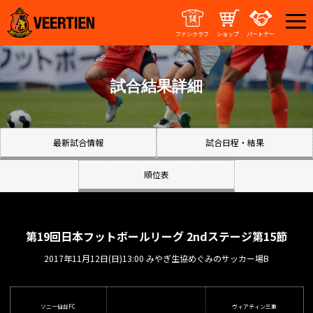
ファンクラブ
ショップ
パートナー
試合結果詳細
最新試合情報
試合日程・結果
順位表
第19回日本フットボールリーグ 2ndステージ第15節
2017年11月12日(日)13:00 みやぎ生協めぐみのサッカー場B
ソニー仙台FC
ヴィアティン三重