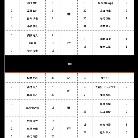
1
瀬田 貴仁
4
9
稲森 睦(Cap.)
0
0
冨澤 右京
6
20
高田 祥生
2
MF
1
菅井 慎也
8
30
寺尾 俊祐
1
0
小泉 慶治
16
31
水野 隼人
0
2
内野 裕太
9
9
北野 純也
1
3
有間 潤
10
FW
13
加倉 広海
1
1
秋元 佑太
18
SUB
–
松嶋 克哉
33
GK
12
ゴベッチ
–
–
山田 佑介
5
4
太倉坐 ドゥグラス
–
DF
–
比嘉 隼人
20
7
和波 智広
–
–
18
川村 啓輔
–
森原 慎之佑
13
MF
–
36
江口 貴俊
0
0
鈴木 翔大
14
13
藤牧 祥吾
3
0
藤原 元輝
17
FW
24
道上 隼人
0
0
丹代 爽弥
25