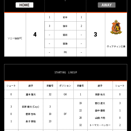
–
1
前半
1
3
後半
2
4
3
–
延前
–
ソニー仙台FC
–
延後
–
ヴィアティン三重
–
PK
–
STARTING LINEUP
シュート
選手
背番号
ポジション
背番号
選手
シュート
0
瀧本 雄太
32
GK
1
美野 佑太
0
19
野口 遼太
3
3
荻原 健太 (Cap.)
3
22
田中 優毅
1
0
菅原 啓祐
19
DF
28
山田 大地
0
1
金子 貴裕
23
32
トーマス・ベッカー
2