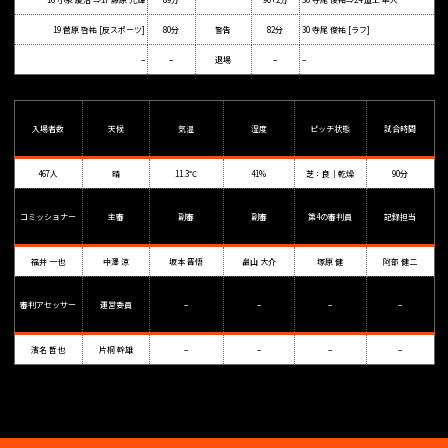
19 菅原 啓祐 [反スポーツ]
80分
警告
82分
30 寺尾 俊祐 [ラフ]
–
–
退場
–
–
入場者数
天候
気温
湿度
ピッチ状態
試合時間
467人
晴
11.3℃
41%
芝：良｜乾燥
90分
コミッショナー
主審
副審
副審
第4の審判員
記録担当
福井 一也
中澤 涼
坂本 晋悟
畠山 大介
塚原 健
阿部 健二
審判アセッサー
運営委員
–
–
–
–
濱名 哲也
片桐 幹雄
–
–
–
–