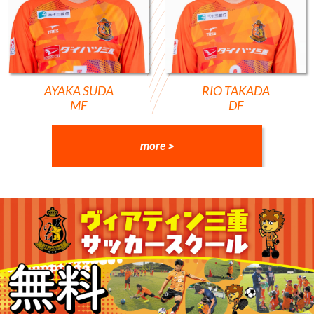
AYAKA SUDA
RIO TAKADA
MF
DF
more >