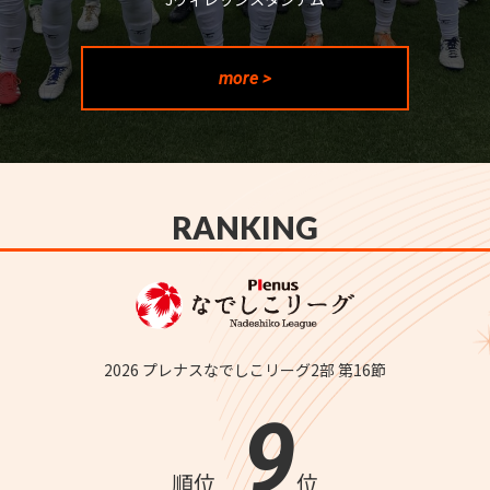
more >
RANKING
2026 プレナスなでしこリーグ2部 第16節
9
順位
位