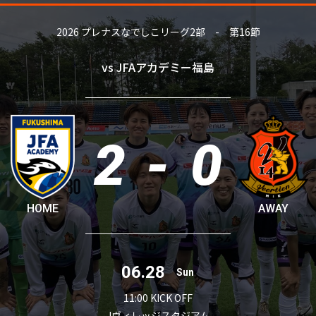
2026 プレナスなでしこリーグ2部 - 第16節
vs JFAアカデミー福島
2
-
0
HOME
AWAY
06.28
Sun
11:00 KICK OFF
Jヴィレッジスタジアム