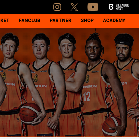
CKET
FANCLUB
PARTNER
SHOP
ACADEMY
ケット
アカデミー活動指針
ーズンシート
U15概要
ール
U15コーチ紹介
ルス感染症対策
U15選手紹介
U15試合日程・結果
スクール