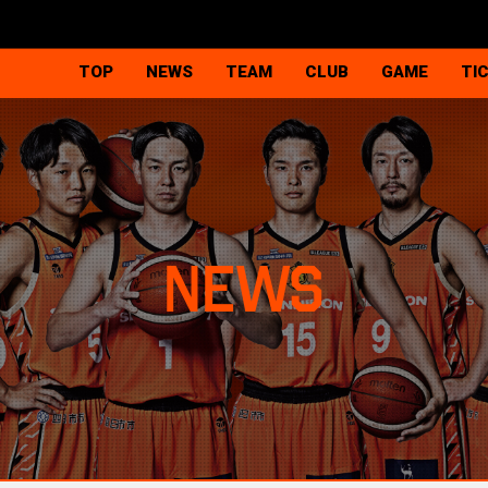
TOP
NEWS
TEAM
CLUB
GAME
TI
選手
クラブ概要
試合日程＆結果
チ
スタッフ
代表挨拶・理念
順位表
シ
ヴィアティン三重チア
観戦マナー＆ル
新型コロナウイ
NEWS