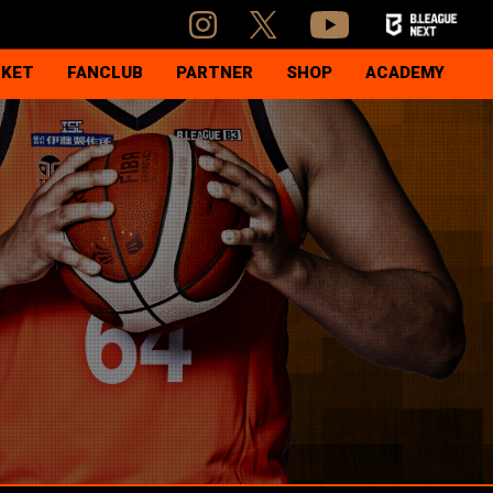
CKET
FANCLUB
PARTNER
SHOP
ACADEMY
ケット
アカデミー活動指針
ーズンシート
U15概要
ール
U15コーチ紹介
ルス感染症対策
U15選手紹介
U15試合日程・結果
スクール