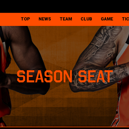
TOP
NEWS
TEAM
CLUB
GAME
TI
選手
クラブ概要
試合日程＆結果
チ
スタッフ
代表挨拶・理念
順位表
シ
ヴィアティン三重チア
観戦マナー＆ル
新型コロナウイ
SEASON SEAT