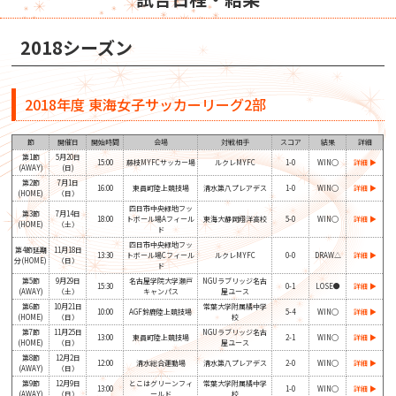
2018シーズン
2018年度 東海女子サッカーリーグ2部
節
開催日
開始時間
会場
対戦相手
スコア
結果
詳細
第1節
5月20日
15:00
藤枝MYFCサッカー場
ルクレMYFC
1-0
WIN◯
詳細 ▶
(AWAY)
(日)
第2節
7月1日
16:00
東員町陸上競技場
清水第八プレアデス
1-0
WIN◯
詳細 ▶
(HOME)
（日）
四日市中央緑地フッ
第3節
7月14日
18:00
トボール場Aフィール
東海大静岡翔洋高校
5-0
WIN◯
詳細 ▶
(HOME)
（土）
ド
四日市中央緑地フッ
第4節延期
11月18日
13:30
トボール場Cフィール
ルクレMYFC
0-0
DRAW△
詳細 ▶
分(HOME)
（日）
ド
第5節
9月29日
名古屋学院大学瀬戸
NGUラブリッジ名古
15:30
0-1
LOSE●
詳細 ▶
(AWAY)
（土）
キャンパス
屋ユース
第6節
10月21日
常葉大学附属橘中学
10:00
AGF鈴鹿陸上競技場
5-4
WIN◯
詳細 ▶
(HOME)
（日）
校
第7節
11月25日
NGUラブリッジ名古
13:00
東員町陸上競技場
2-1
WIN◯
詳細 ▶
(HOME)
（日）
屋ユース
第8節
12月2日
12:00
清水総合運動場
清水第八プレアデス
2-0
WIN◯
詳細 ▶
(AWAY)
（日）
第9節
12月9日
とこはグリーンフィ
常葉大学附属橘中学
13:00
1-0
WIN◯
詳細 ▶
(AWAY)
（日）
ールド
校