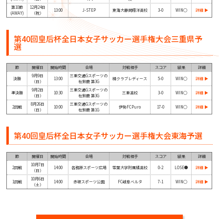
第10節
12月24日
13:00
J-STEP
東海大静岡翔洋高校
3-0
WIN◯
詳細 ▶
(AWAY)
（祝）
第40回皇后杯全日本女子サッカー選手権大会三重県予
選
節
開催日
開始時間
会場
対戦相手
スコア
結果
詳細
9月9日
三重交通Gスポーツの
決勝
13:00
楠クラブレディース
5-0
WIN◯
詳細 ▶
（日）
杜鈴鹿 第3G
9月2日
三重交通Gスポーツの
準決勝
10:30
三重高校
3-0
WIN◯
詳細 ▶
（日）
杜鈴鹿 第3G
8月26日
三重交通Gスポーツの
2回戦
10:00
伊勢FCPuro
17-0
WIN◯
詳細 ▶
（日）
杜鈴鹿 第1G
第40回皇后杯全日本女子サッカー選手権大会東海予選
節
開催日
開始時間
会場
対戦相手
スコア
結果
詳細
10月7日
2回戦
14:00
各務原スポーツ広場
常葉大学附属橘高校
0-2
LOSE●
詳細 ▶
（日）
10月6日
1回戦
14:00
赤坂スポーツ公園
️FC岐阜ベルタ
7-1
WIN◯
詳細 ▶
（土）