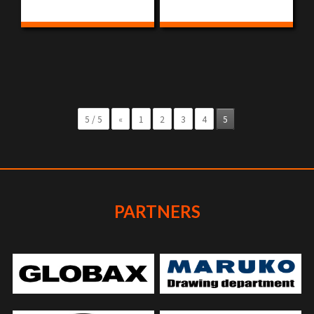
5 / 5
«
1
2
3
4
5
PARTNERS