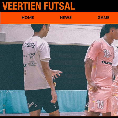
HOME
NEWS
GAME
試合日程＆結果
選手
順位表
スタッフ