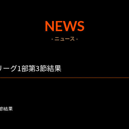
NEWS
- ニュース -
リーグ1部第3節結果
3節結果