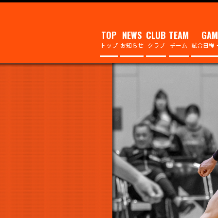
TOP
NEWS
CLUB
TEAM
GAM
トップ
お知らせ
クラブ
チーム
試合日程
トップチーム
クラブ概要
選手
試合
ホームゲームイベント情報
代表挨拶・理念
フロントスタ
順位
クラブ／ホームタウン
チームスタッ
観戦
ファンクラブ／グッズ
セカンドチー
撮影
アカデミー
ヴィアティン
全記事