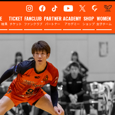
E
TICKET
FANCLUB
PARTNER
ACADEMY
SHOP
WOMEN
・結果
チケット
ファンクラブ
パートナー
アカデミー
ショップ
女子チーム
日程＆結果
アカデミー概要
ッフ
表
ユースチームについて
フ
マナー
ユースチーム選手
ム
マナー
セレクション案内
三重チア