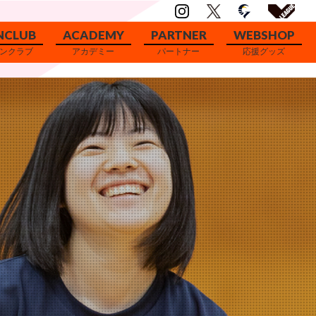
NCLUB
ACADEMY
PARTNER
WEBSHOP
ンクラブ
アカデミー
パートナー
応援グッズ
アカデミー概要
ユースチームについて
ユースチーム選手
セレクション案内