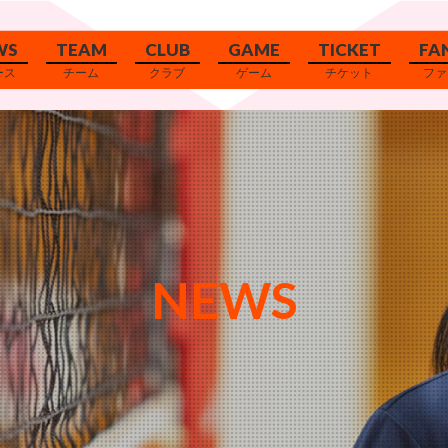
WS
TEAM
CLUB
GAME
TICKET
FA
ース
チーム
クラブ
ゲーム
チケット
ファ
チーム
選手
クラブ概要
試合日程＆結果
ゲームイベント情報
フロントスタッフ
代表挨拶・理念
順位表
／ホームタウン
チームスタッフ
観戦マナー
クラブ／グッズ
ヴィアティン三重チア
撮影マナー
ミー
NEWS