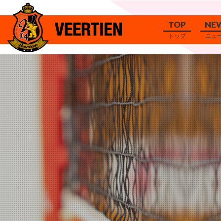
TOP
NE
トップ
ニュ
トップ
ホーム
クラブ
ファン
アカデ
全記事