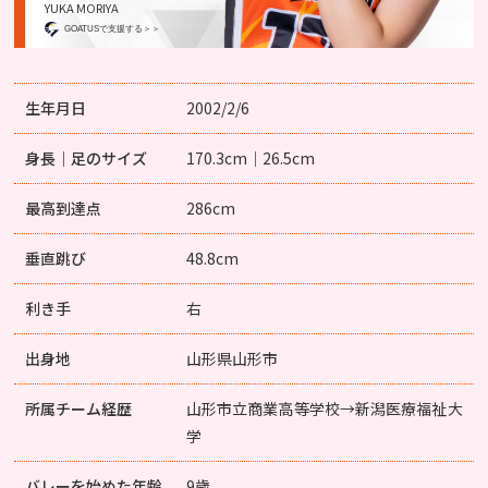
YUKA MORIYA
GOATUSで支援する＞＞
生年月日
2002/2/6
身長｜足のサイズ
170.3cm｜26.5cm
最高到達点
286cm
垂直跳び
48.8cm
利き手
右
出身地
山形県山形市
所属チーム経歴
山形市立商業高等学校→新潟医療福祉大
学
バレーを始めた年齢
9歳