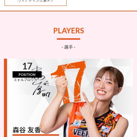
ヴィアティン三重チア
PLAYERS
- 選手 -
17
POSITION
ミドルブロッカ―
森谷 友香