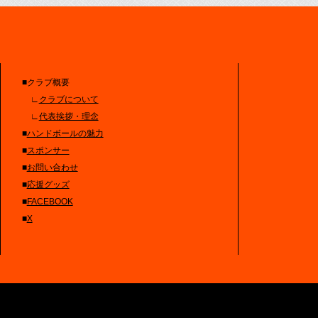
■クラブ概要
∟
クラブについて
∟
代表挨拶・理念
■
ハンドボールの魅力
■
スポンサー
■
お問い合わせ
■
応援グッズ
■
FACEBOOK
■
X