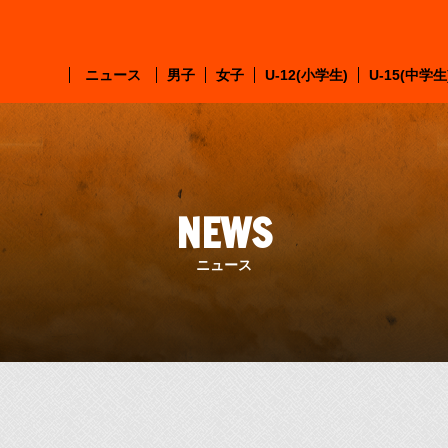
ニュース
男子
女子
U-12(小学生)
U-15(中学生
・選手紹介
・選手紹介
・試合情報
・試合情報
NEWS
ニュース