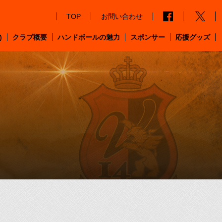
TOP
お問い合わせ
)
クラブ概要
ハンドボールの魅力
スポンサー
応援グッズ
・クラブについて
・代表挨拶・理念