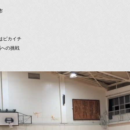
市
はピカイチ
覇への挑戦