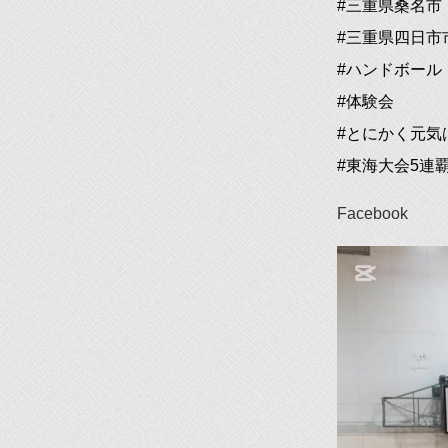
#三重県桑名市
#三重県四日市
#ハンドボール
#体験会
#とにかく元気
#東海大会5連
Facebook