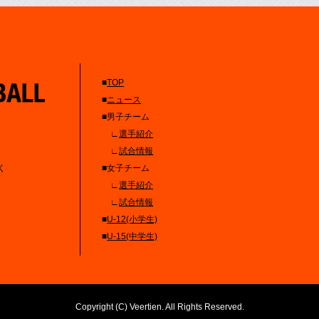
■
TOP
■
ニュース
■男子チーム
∟
選手紹介
∟
試合情報
く
■女子チーム
∟
選手紹介
∟
試合情報
■
U-12(小学生)
■
U-15(中学生)
Copyright (C) Veertien. All Rights Reserved.