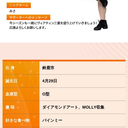
出 身
鈴鹿市
誕生日
4月29日
血液型
O型
趣 味
ダイアモンドアート、MOLLY収集
好きな食べ物
バインミー